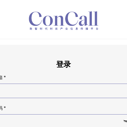
登录
 *
 *