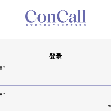
登录
 *
 *