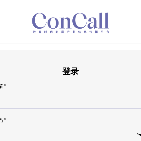
登录
 *
 *