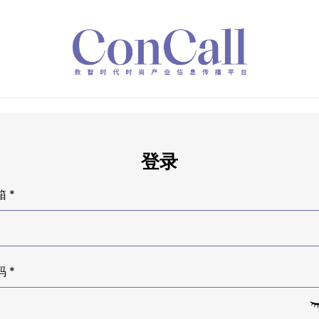
登录
 *
 *