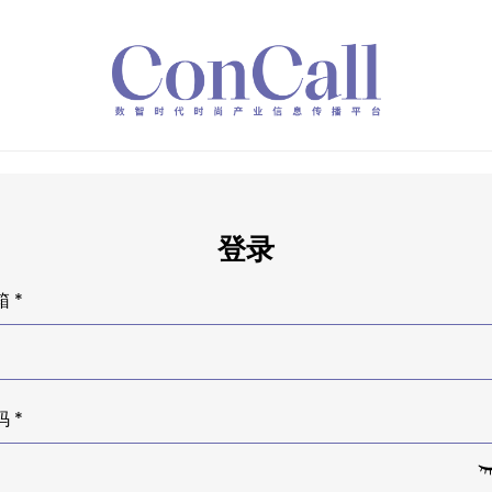
登录
 *
 *