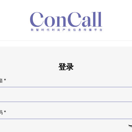
登录
 *
 *