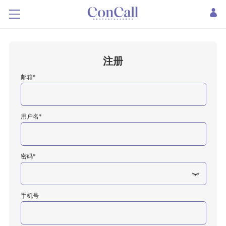
注册
邮箱*
用户名*
密码*
手机号