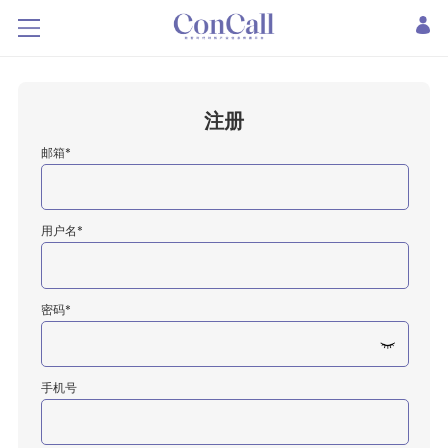
注册
邮箱*
用户名*
密码*
手机号