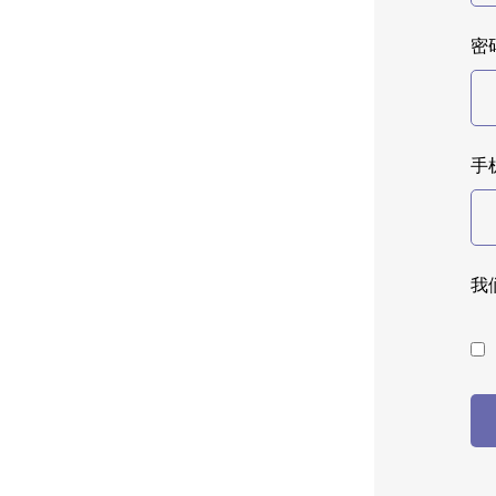
密码
手
我