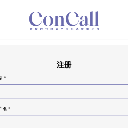
注册
 *
户名 *