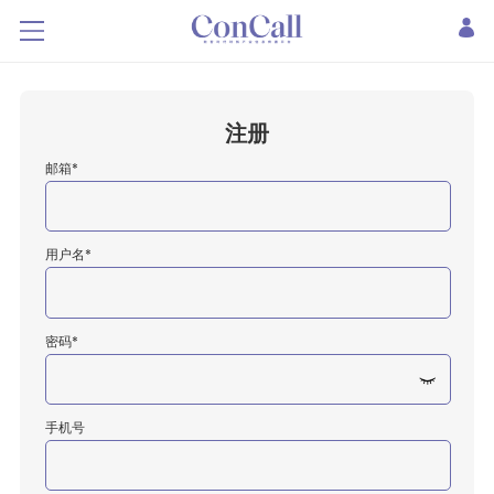
注册
邮箱*
用户名*
密码*
手机号