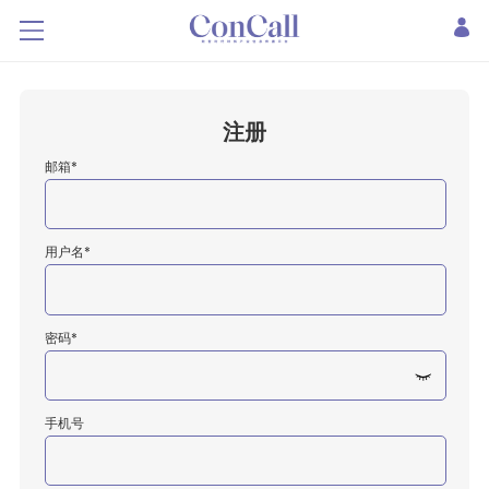
注册
邮箱*
用户名*
密码*
手机号