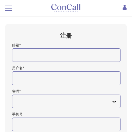
注册
邮箱*
用户名*
密码*
手机号