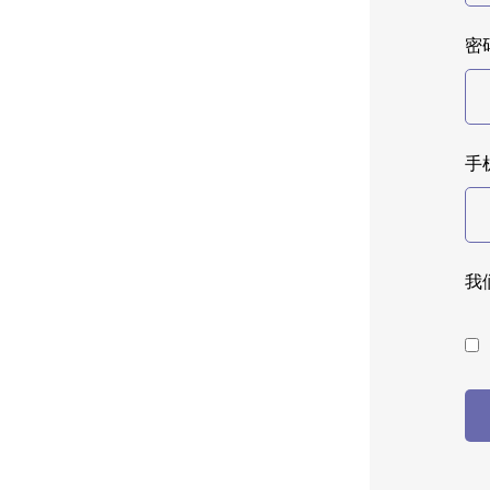
密码
手
我