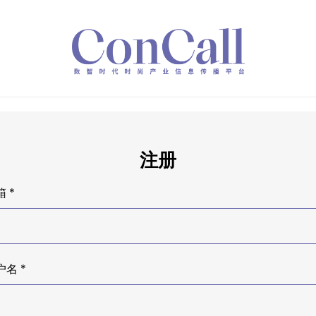
注册
 *
户名 *