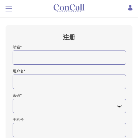
注册
邮箱*
用户名*
密码*
手机号