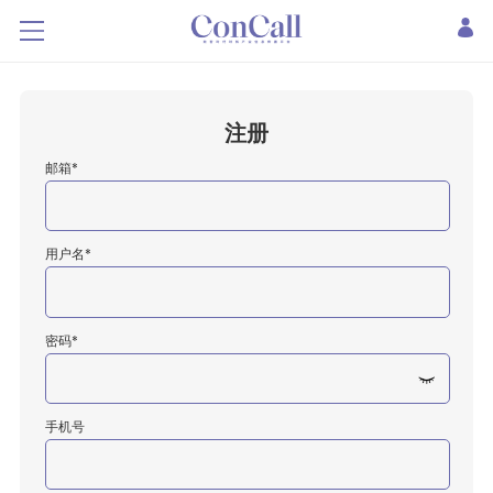
注册
邮箱*
用户名*
密码*
手机号