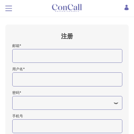
注册
邮箱*
用户名*
密码*
手机号