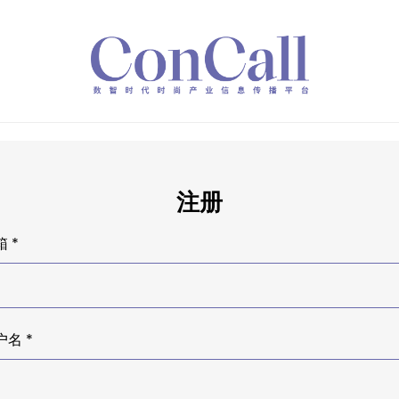
注册
 *
户名 *