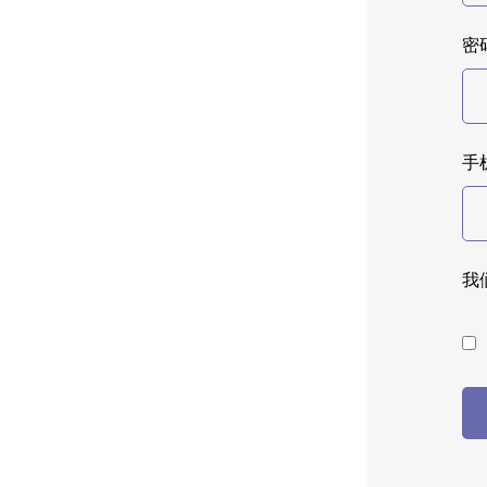
密码
手
我