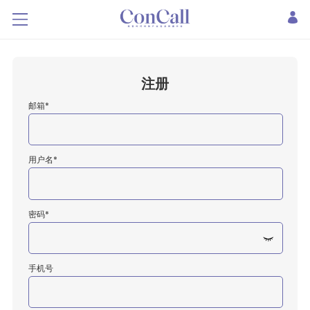
注册
邮箱*
用户名*
密码*
手机号