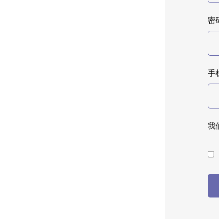
密码
手
我