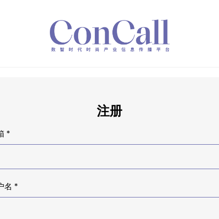
注册
 *
户名 *