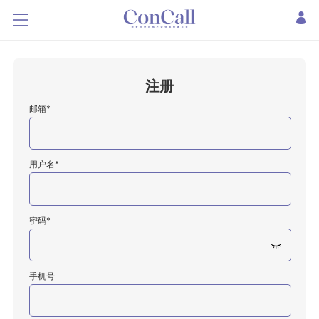
注册
邮箱*
用户名*
密码*
手机号