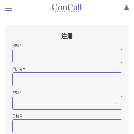
注册
邮箱*
用户名*
密码*
手机号