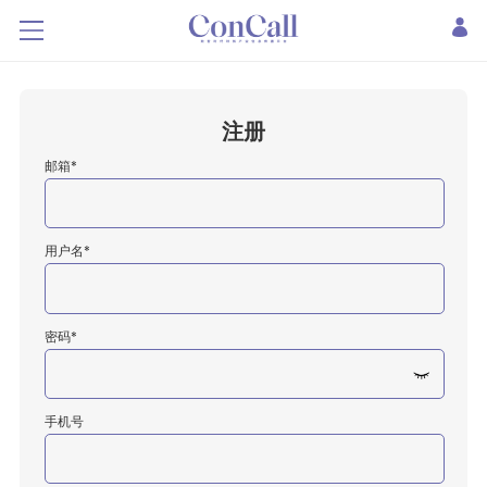
注册
邮箱*
用户名*
密码*
手机号