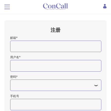
注册
邮箱*
用户名*
密码*
手机号