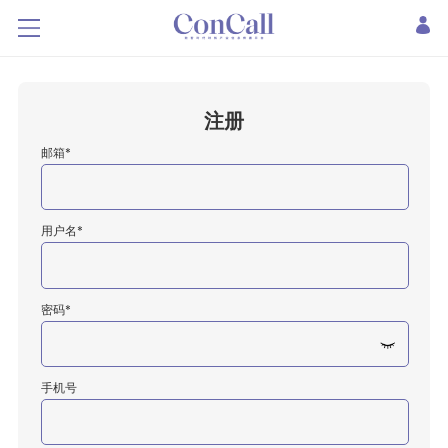
注册
邮箱*
用户名*
密码*
手机号