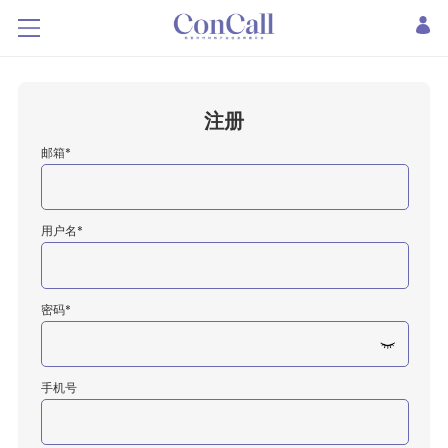
注册
邮箱*
用户名*
密码*
手机号