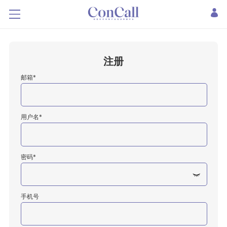
注册
邮箱*
用户名*
密码*
手机号