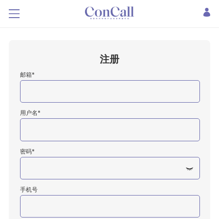
注册
邮箱*
用户名*
密码*
手机号