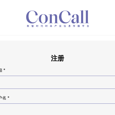
注册
 *
户名 *