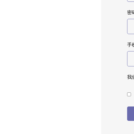
密码
手
我