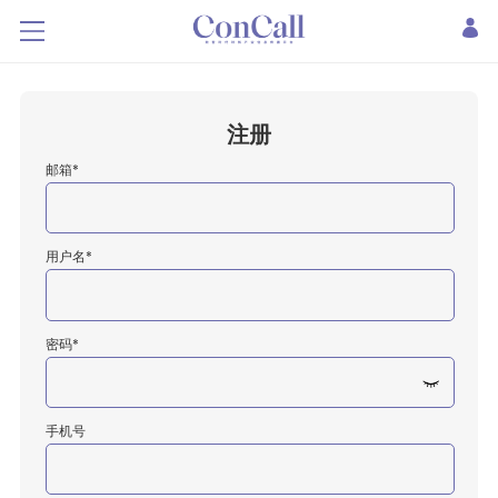
注册
邮箱*
用户名*
密码*
手机号