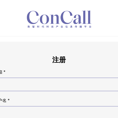
注册
 *
户名 *