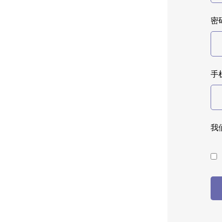
密码
手
我