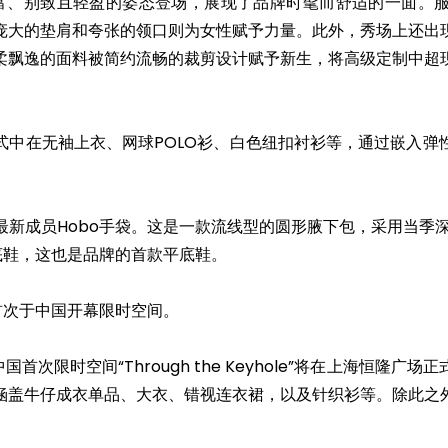
以一种更丰富、别致且轻盈的姿态登场，展现了品牌时髦而舒适的一面
庞大的垫肩和夸张的领口则为女性赋予力量。此外，秀场上还出
柔飘逸的面料被简约流畅的裁剪设计赋予新生，将高级定制中超
式中在无袖上衣、网球POLO衫、白色纽扣衬衫等，通过嵌入弹
新成员Hobo手袋。这是一款流线型的圆形腋下包，采用当季
出了平底鞋，这也是品牌的首款平底鞋。
也将首次于中国开幕限时空间。
relli中国首次限时空间“Through the Keyhole”将在上海
涵盖牛仔成衣单品、大衣、错视连衣裙，以及针织衫等。除此之