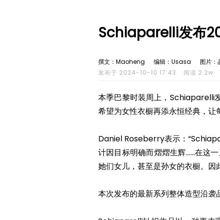
Schiaparelli发
撰文：Maoheng
编辑：Usasa
图片：
发布于 2024-10-10 17:43
阅读 2.2w
本季巴黎时装周上，Schiaparel
希望为女性衣橱再添永恒经典，让
Daniel Roseberry表示：
计因目标明确而熠熠生辉……在这
她们女儿，甚至是孙女的衣橱。因此
本次发布的最新系列整体造型沿袭