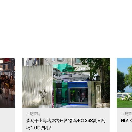
市场营销
市场营
森马于上海武康路开设“森马·NO.368夏日剧
FIL
场”限时快闪店