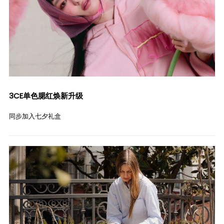
3CE单色腮红焕新升级
同步加入七夕礼盒