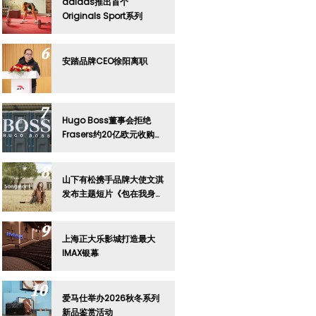
adidas推出首个
Originals Sport系列
安踏品牌CEO徐阳离职
Hugo Boss董事会拒绝
Frasers约20亿欧元收购要
约
山下有松携手品牌大使文淇
发布主题短片《包在我身
上》
上海正大乐影城打造最大
IMAX银幕
爱马仕举办2026秋冬系列
新品鉴赏活动