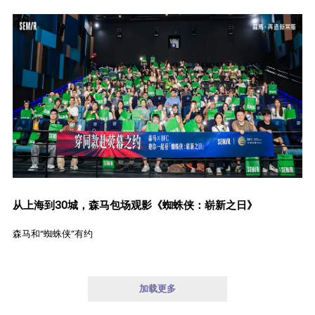
从上海到30城，森马包场观影《蜘蛛侠：崭新之日》
森马和“蜘蛛侠”有约
加载更多