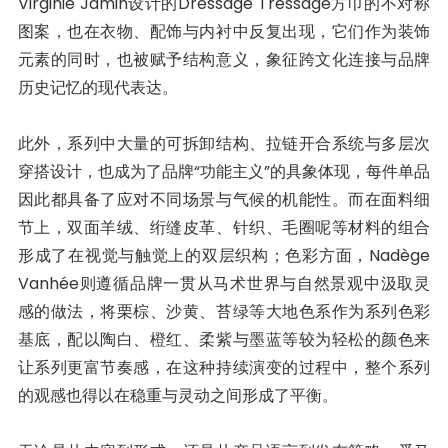
Virginie Jamin设计的Dressage Tressage方巾的不对称
图案，也在衣物、配饰与内衬中反复出现，它们作为装饰
元素的同时，也被赋予结构意义，象征跨文化连接与品牌
历史记忆的现代表达。
此外，系列中大量的可拆卸结构、拉链开合系统与多层次
穿搭设计，也成为了品牌“功能主义”的具象体现，每件单品
因此都具备了应对不同场景与气候的机能性。而在面料细
节上，双面羊绒、绗缝皮革、针织、毛圈呢等材料的组合
形成了在视觉与触觉上的双层织构；色彩方面，Nadège
Vanhée则遵循品牌一贯从马术世界与自然景观中汲取灵
感的做法，将栗棕、沙黄、苔绿等大地色系作为系列色彩
基底，配以陶白、橙红、柔紫与墨蓝等较为轻松的颜色来
让系列更富节奏感，在这种持续演变的过程中，整个系列
的观感也得以在稳重与灵动之间形成了平衡。