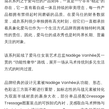
成衣系列之于爱马仕的产品矩阵，一直是一个非常“稳定”的
存在，它一直有着自成一体且持续的审美理念，每一件产
品都拥有禁得起时间磨砺的品质。在爱马仕的财务数据
里，成衣系列很少单独拥有高光时刻，但它们一直都承担
着具象化爱马仕作为一个生活方式品牌而拥有独特时尚属
性的责任。因此，爱马仕的成衣秀也是时尚界长期、普遍
关注的对象。
该系列延续了爱马仕女装艺术总监Nadège Vanhée其一
贯的 “功能性奢华” 路线，展开一场从马术传统到多元生活
方式的时尚过渡。
品牌经典的设计元素被Nadège Vanhée从功能、形态、
色彩这三方面不断进行重塑，如标志性的马毯元素被转化
为双面羊绒材质的裹身大衣，部分单品搭配Dressage
Tressage图案装点的可拆卸式内衬，灵感取自马术辫饰与