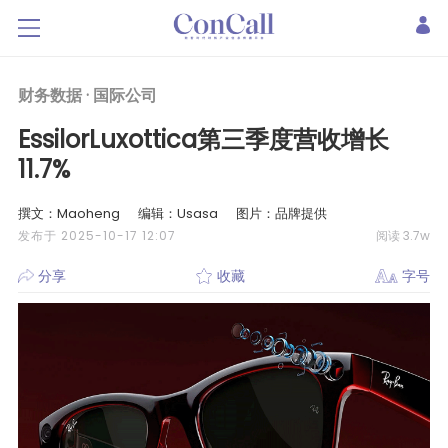
财务数据 ·
国际公司
EssilorLuxottica第三季度营收增长
11.7%
撰文：Maoheng
编辑：Usasa
图片：品牌提供
发布于 2025-10-17 12:07
阅读 3.7w
分享
收藏
字号