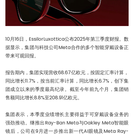
10月16日，EssilorLuxottica公布2025年第三季度财报。数
据显示，集团与科技公司Meta合作的多个智能穿戴设备正
带来可观回报。
报告期内，集团实现营收68.67亿欧元，按固定汇率计算，
同比增长11.7%，按当前汇率计算，同比增长6.7%，创下集
团成立以来的季度最高纪录。截至今年前九个月，集团销
售额同比增长8.8%至208.91亿欧元。
集团表示，本季度业绩增长主要得益于可穿戴设备业务的
强劲推动。继推出Ray-Ban Meta与Oakley Meta智能眼
镜后，公司在9月进一步推出新一代AI眼镜及Meta Ray-