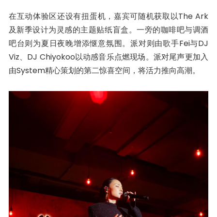
在互动体验区还设有扭蛋机，嘉宾可随机获取以The Ark
及新季设计为灵感的主题贴纸盲盒。一旁的咖啡吧与调酒
吧台则为夏日夜晚增添惬意氛围。派对则由歌手Fei与DJ
Viz、DJ Chiyokoo以动感音乐点燃现场。派对尾声更加入
由System精心策划的第二惊喜空间，将活力推向高潮。