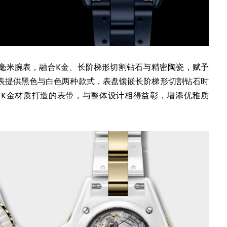
.2点33毫米腕表，融合K金、长阶梯形切割钻石与精密陶瓷，赋予
表提供黑色与白色两种款式，表盘镶嵌长阶梯形切割钻石时
K金材质打造的表带，与整体设计相得益彰，增添优雅质