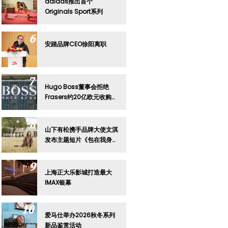
adidas推出首个
Originals Sport系列
安踏品牌CEO徐阳离职
Hugo Boss董事会拒绝
Frasers约20亿欧元收购要
约
山下有松携手品牌大使文淇
发布主题短片《包在我身
上》
上海正大乐影城打造最大
IMAX银幕
爱马仕举办2026秋冬系列
新品鉴赏活动