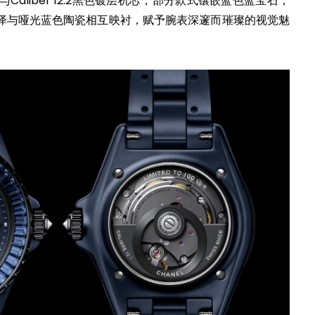
.1与Caliber 12.2黑色镀层机芯，部分款式镶嵌蓝色蓝宝石，
泽与哑光蓝色陶瓷相互映衬，赋予腕表深邃而璀璨的视觉魅