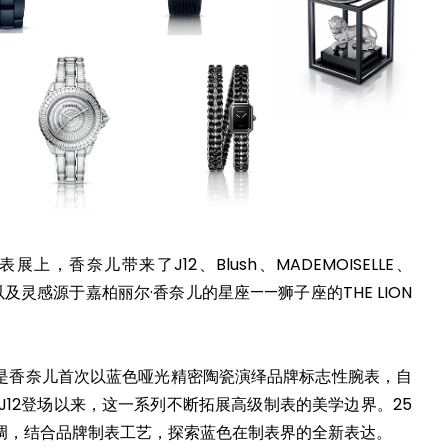
展上，香奈儿带来了J12、Blush、MADEMOISELLE、
以及灵感源于嘉柏丽尔·香奈儿的星座——狮子座的THE LION
列，这是香奈儿首次以蓝色哑光精密陶瓷演绎品牌标志性腕表，自
白色J12登场以来，这一系列不断拓展高级制表的美学边界。25
性色调，结合品牌制表工艺，探索蓝色在制表界的全新表达。