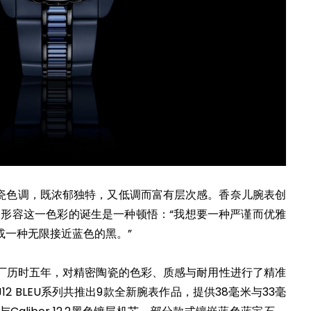
蓝色陶瓷色调，既浓郁独特，又低调而富有层次感。香奈儿腕表创
aingt 形容这一色彩的诞生是一种顿悟：“我想要一种严谨而优雅
或一种无限接近蓝色的黑。”
厂历时五年，对精密陶瓷的色彩、质感与耐用性进行了精准
2 BLEU系列共推出9款全新腕表作品，提供38毫米与33毫