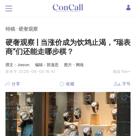
特稿 ·
硬奢观察
硬奢观察 | 当涨价成为饮鸩止渴，“瑞表
商”们还能走哪步棋？
撰文：Jason
编辑：郭漫思
图片：网络
发布于 2025-06-03 15:41
阅读 10w+
分享
收藏
字号