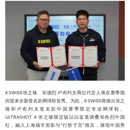
K·SWISS张之臻、安德烈·卢布列夫两位代言人将在赛季期
间迎来全新签名款网球鞋首秀。为此，K·SWISS将推出张之
臻和卢布列夫签名款中国赛季限定专业网球鞋。
ULTRASHOT 4 张之臻限定版以白蓝基调叠加热烈中国
红，融入上海城市剪影与“行胜于言”格言，展现中国男