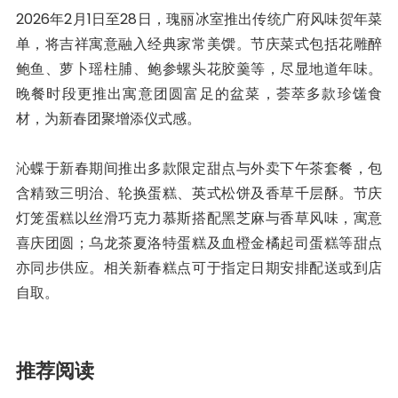
2026年2月1日至28日，瑰丽冰室推出传统广府风味贺年菜
单，将吉祥寓意融入经典家常美馔。节庆菜式包括花雕醉
鲍鱼、萝卜瑶柱脯、鲍参螺头花胶羹等，尽显地道年味。
晚餐时段更推出寓意团圆富足的盆菜，荟萃多款珍馐食
材，为新春团聚增添仪式感。
沁蝶于新春期间推出多款限定甜点与外卖下午茶套餐，包
含精致三明治、轮换蛋糕、英式松饼及香草千层酥。节庆
灯笼蛋糕以丝滑巧克力慕斯搭配黑芝麻与香草风味，寓意
喜庆团圆；乌龙茶夏洛特蛋糕及血橙金橘起司蛋糕等甜点
亦同步供应。相关新春糕点可于指定日期安排配送或到店
自取。
推荐阅读