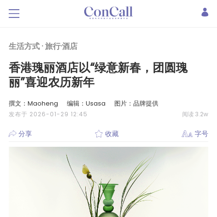
生活方式 ·
旅行·酒店
香港瑰丽酒店以“绿意新春，团圆瑰
丽”喜迎农历新年
撰文：Maoheng
编辑：Usasa
图片：品牌提供
发布于 2026-01-29 12:45
阅读 3.2w
分享
收藏
字号