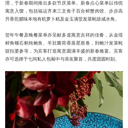
理，于新春期间推出多款节庆菜单。新春点心菜单以传统
寓意入馔，包括福运齐来三文鱼子百合鲜蟹肉饺、步步高
升香煎腊味本地有机萝卜糕及金玉满堂发菜蚝豉咸水角。
贺年午餐及晚餐菜单亦呈献多道寓意吉祥的佳肴，从金瑶
鲜角螺石斛炖鲍鱼、羊肚菌荷香蒸星斑卷，到鲍汁发菜蚝
豉扣婆参等，为宾客打造寓意圆满丰盛的新春飨宴。宾客
亦可选择于七间私人包厢中与亲友聚首，共度团圆时刻。