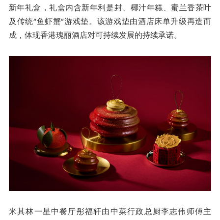
新年礼盒，礼盒内含新年利是封、椰汁年糕、蜜兰香茶叶
及传统“鱼虾蟹”游戏垫。该游戏垫由酒店床单升级再造而
成，体现香港瑰丽酒店对可持续发展的持续承诺。
米其林一星中餐厅彤福轩由中菜行政总厨李志伟师傅主