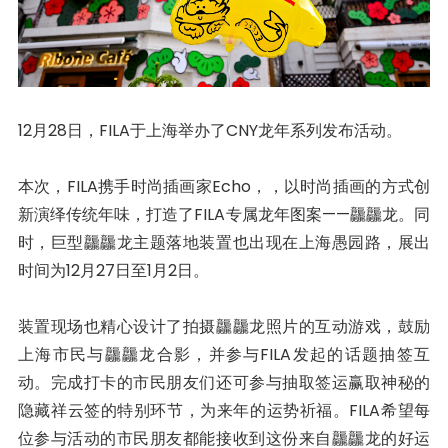
12月28日，FILA于上海举办了CNY龙年系列发布活动。
本次，FILA携手时尚插画家Echo，，以时尚插画的方式创
新演绎传统年味，打造了FILA专属龙年图案——龘龘龙。同
时，巨型龘龘龙主题落地装置也出现在上海愚园路，展出
时间为12月27日至1月2日。
装置现场也精心设计了拍摄龘龘龙照片的互动游戏，鼓励
上海市民与龘龘龙合影，并参与FILA发起的话题抽签互
动。完成打卡的市民朋友们还可参与抽取签运赢取神秘的
隐藏祥云签的特别环节，为来年的运势祈福。FILA希望每
位参与活动的市民朋友都能接收到这份来自龘龘龙的好运