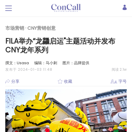
市场营销 ·
CNY营销创意
FILA举办“龙龘启运"主题活动并发布
CNY龙年系列
撰文：Usasa
编辑：马小刺
图片：品牌提供
发布于 2024-01-03 11:48
阅读 2.1w
分享
收藏
字号