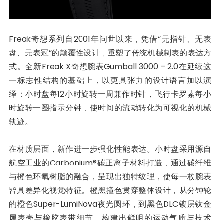
Freak奇想系列自2001年问世以来，凭借“无指针、无表
盘、无表冠”的颠覆性设计，重塑了传统机械制表的表达方
式。全新Freak X奇想腕表Gumball 3000 – 2.0在延续这
一标志性结构的基础上，以更具张力的设计语言加以演
绎：小时盘每12小时旋转一周兼作时针，飞行卡罗素每小
时旋转一圈指示分钟，使时间的流动转化为可视化的机械
轨迹。
在材质层面，新作进一步强化性能表达。小时盘采用源自
航空工业的Carbonium®碳正离子材料打造，通过碳纤维
与橙色环氧树脂的融合，呈现出独特纹理，使每一枚腕表
皆具差异化视觉特征。橙黑撞色贯穿整体设计，从分钟轮
的橙色Super-LumiNova夜光圆环，到黑色DLC镀层钛金
属表壳与橡胶表带细节，构建出鲜明的运动气质与技术