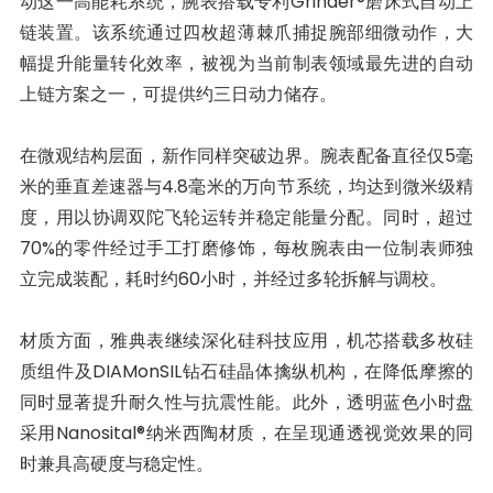
动这一高能耗系统，腕表搭载专利Grinder®磨床式自动上
链装置。该系统通过四枚超薄棘爪捕捉腕部细微动作，大
幅提升能量转化效率，被视为当前制表领域最先进的自动
上链方案之一，可提供约三日动力储存。
在微观结构层面，新作同样突破边界。腕表配备直径仅5毫
米的垂直差速器与4.8毫米的万向节系统，均达到微米级精
度，用以协调双陀飞轮运转并稳定能量分配。同时，超过
70%的零件经过手工打磨修饰，每枚腕表由一位制表师独
立完成装配，耗时约60小时，并经过多轮拆解与调校。
材质方面，雅典表继续深化硅科技应用，机芯搭载多枚硅
质组件及DIAMonSIL钻石硅晶体擒纵机构，在降低摩擦的
同时显著提升耐久性与抗震性能。此外，透明蓝色小时盘
采用Nanosital®纳米西陶材质，在呈现通透视觉效果的同
时兼具高硬度与稳定性。