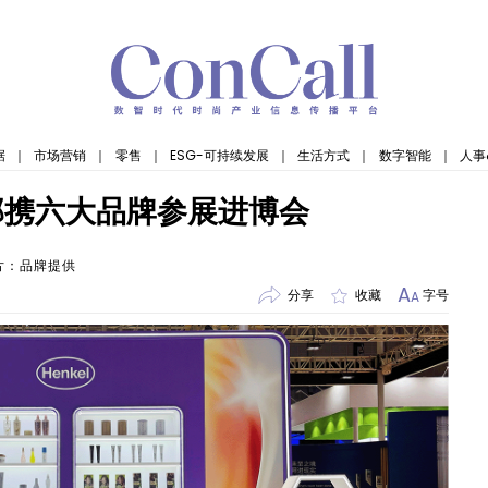
据
｜
市场营销
｜
零售
｜
ESG-可持续发展
｜
生活方式
｜
数字智能
｜
人事
部携六大品牌参展进博会
片：品牌提供
A
分享
收藏
字号
A