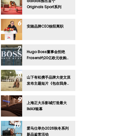
adidas推出首个
Originals Sport系列
安踏品牌CEO徐阳离职
Hugo Boss董事会拒绝
Frasers约20亿欧元收购要
约
山下有松携手品牌大使文淇
发布主题短片《包在我身
上》
上海正大乐影城打造最大
IMAX银幕
爱马仕举办2026秋冬系列
新品鉴赏活动