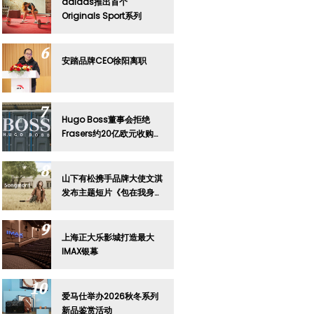
adidas推出首个
Originals Sport系列
安踏品牌CEO徐阳离职
Hugo Boss董事会拒绝
Frasers约20亿欧元收购要
约
山下有松携手品牌大使文淇
发布主题短片《包在我身
上》
上海正大乐影城打造最大
IMAX银幕
爱马仕举办2026秋冬系列
新品鉴赏活动