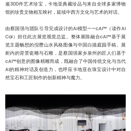
逾300件艺术珍宝，卡地亚典藏珍品与来自全球多家博物
馆的珍贵文物相互映衬，延续中西方文化与艺术的对话。
由蔡国强与团队引导完成设计的AI模型——cAI™（读作AI
Cai）担任此次展览视觉总监。整体展陈融合cAI™基于展
览主题畅想的倪瓒山水风格图像与中国白描庭园手稿。展
柜内的背景瓷雕与石雕，是蔡国强家乡泉州的匠人们基于
cAI™创意的图像精雕而成，既融合了中国传统文化与当代
AI的精神对话及创造力，也呼应卡地亚在珠宝设计中对自
然宝石和工匠制作的创新精神与魔力。