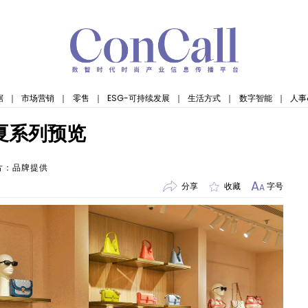
据
｜
市场营销
｜
零售
｜
ESG-可持续发展
｜
生活方式
｜
数字智能
｜
人事
春夏系列预览
片：品牌提供
A
分享
收藏
字号
A