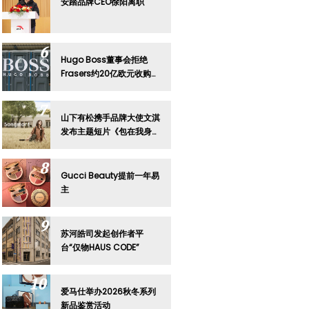
安踏品牌CEO徐阳离职
Hugo Boss董事会拒绝
Frasers约20亿欧元收购要
约
山下有松携手品牌大使文淇
发布主题短片《包在我身
上》
Gucci Beauty提前一年易
主
苏河皓司发起创作者平
台“仅物HAUS CODE”
爱马仕举办2026秋冬系列
新品鉴赏活动