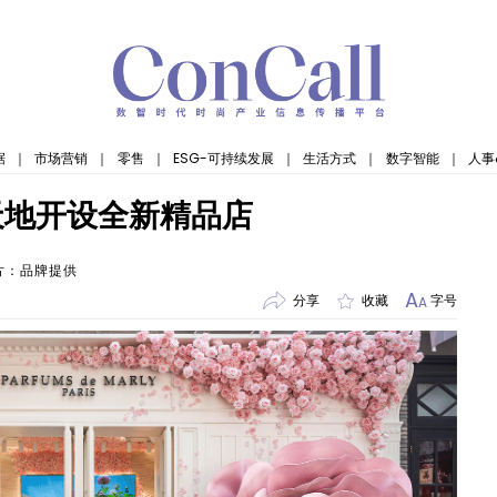
据
｜
市场营销
｜
零售
｜
ESG-可持续发展
｜
生活方式
｜
数字智能
｜
人事
天地开设全新精品店
片：品牌提供
A
分享
收藏
字号
A