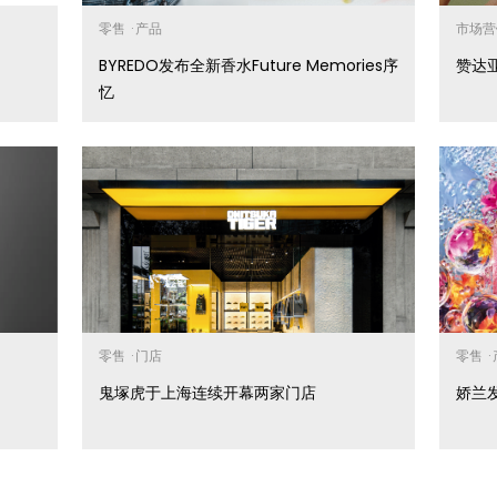
零售
·
产品
市场营
BYREDO发布全新香水Future Memories序
赞达
忆
零售
·
门店
零售
·
鬼塚虎于上海连续开幕两家门店
娇兰