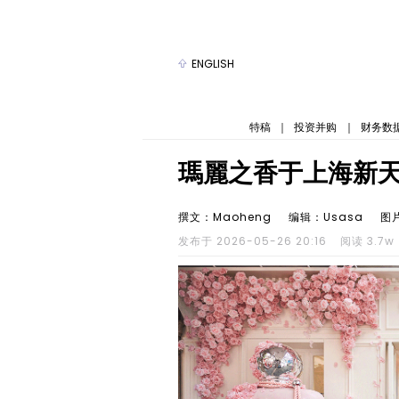
ENGLISH
特稿
｜
投资并购
｜
财务数
瑪麗之香于上海新
撰文：Maoheng
编辑：Usasa
图
发布于 2026-05-26 20:16
阅读 3.7w