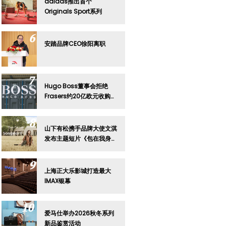
adidas推出首个
Originals Sport系列
安踏品牌CEO徐阳离职
Hugo Boss董事会拒绝
Frasers约20亿欧元收购要
约
山下有松携手品牌大使文淇
发布主题短片《包在我身
上》
上海正大乐影城打造最大
IMAX银幕
爱马仕举办2026秋冬系列
新品鉴赏活动