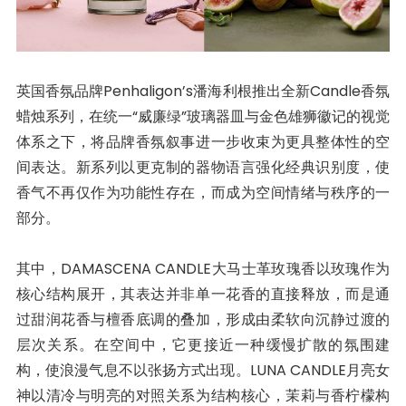
英国香氛品牌Penhaligon’s潘海利根推出全新Candle香氛
蜡烛系列，在统一“威廉绿”玻璃器皿与金色雄狮徽记的视觉
体系之下，将品牌香氛叙事进一步收束为更具整体性的空
间表达。新系列以更克制的器物语言强化经典识别度，使
香气不再仅作为功能性存在，而成为空间情绪与秩序的一
部分。
其中，DAMASCENA CANDLE大马士革玫瑰香以玫瑰作为
核心结构展开，其表达并非单一花香的直接释放，而是通
过甜润花香与檀香底调的叠加，形成由柔软向沉静过渡的
层次关系。在空间中，它更接近一种缓慢扩散的氛围建
构，使浪漫气息不以张扬方式出现。LUNA CANDLE月亮女
神以清冷与明亮的对照关系为结构核心，茉莉与香柠檬构