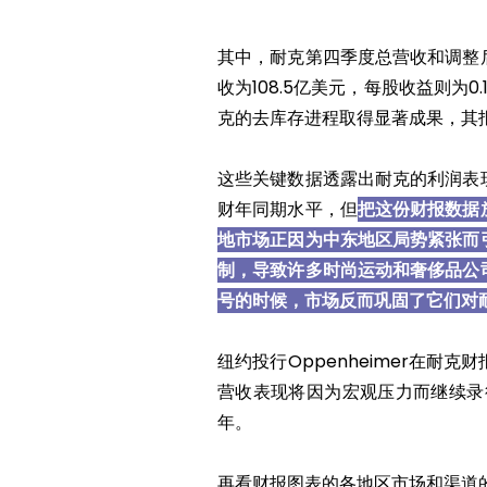
其中，耐克第四季度总营收和调整
收为108.5亿美元，每股收益则为
克的去库存进程取得显著成果，其
这些关键数据透露出耐克的利润表
财年同期水平，但
把这份财报数据
地市场正因为中东地区局势紧张而
制，导致许多时尚运动和奢侈品公
号的时候，市场反而巩固了它们对
纽约投行Oppenheimer在
营收表现将因为宏观压力而继续录
年。
再看财报图表的各地区市场和渠道