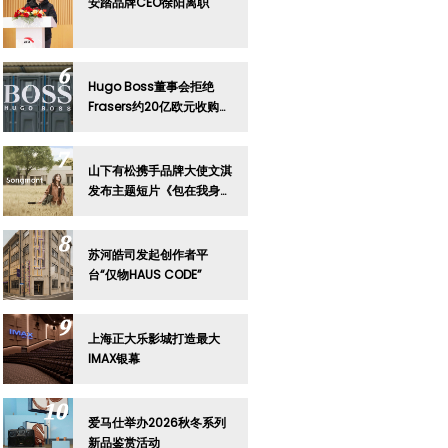
安踏品牌CEO徐阳离职
Hugo Boss董事会拒绝
Frasers约20亿欧元收购要
约
山下有松携手品牌大使文淇
发布主题短片《包在我身
上》
苏河皓司发起创作者平
台“仅物HAUS CODE”
上海正大乐影城打造最大
IMAX银幕
爱马仕举办2026秋冬系列
新品鉴赏活动