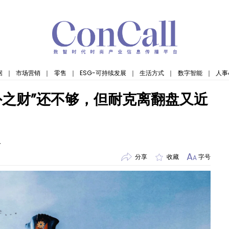
据
｜
市场营销
｜
零售
｜
ESG-可持续发展
｜
生活方式
｜
数字智能
｜
人事
外之财”还不够，但耐克离翻盘又近
络
A
分享
收藏
字号
A